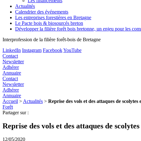
Les financements
Actualités
Calendrier des événements
Les entreprises forestières en Bretagne
Le Pacte bois & biosourcés breton
Développer la filière forêt bois bretonne, un enjeu pour les c
Interprofession de la filière forêt-bois de Bretagne
LinkedIn
Instagram
Facebook
YouTube
Contact
Newsletter
Adhérer
Annuaire
Contact
Newsletter
Adhérer
Annuaire
Accueil
>
Actualités
>
Reprise des vols et des attaques de scolyt
Forêt
Partager sur :
Reprise des vols et des attaques de scoly
12/05/2020