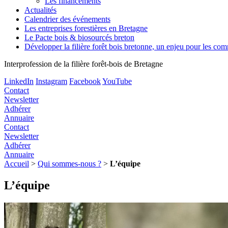
Les financements
Actualités
Calendrier des événements
Les entreprises forestières en Bretagne
Le Pacte bois & biosourcés breton
Développer la filière forêt bois bretonne, un enjeu pour les c
Interprofession de la filière forêt-bois de Bretagne
LinkedIn
Instagram
Facebook
YouTube
Contact
Newsletter
Adhérer
Annuaire
Contact
Newsletter
Adhérer
Annuaire
Accueil
>
Qui sommes-nous ?
>
L’équipe
L’équipe