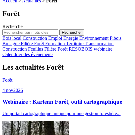
Accueil
>
Actualités
>
Forêt
Forêt
Recherche
Bois local
Construction
Emploi
Énergie
Environnement
Fibois
Bretagne
Filière
Forêt
Formation
Territoire
Transformation
Construction
Feuillus
Filière
Forêt
RESOBOIS
webinaire
Calendrier des événements
Les actualités Forêt
Forêt
4 nov
2026
Webinaire : Kartenn Forêt, outil cartographique
Un portail cartographique unique pour une gestion forestière...