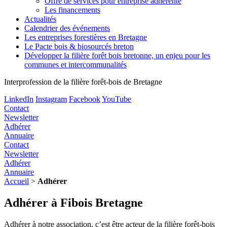
Offre de services pour entreprise adhérente
Les financements
Actualités
Calendrier des événements
Les entreprises forestières en Bretagne
Le Pacte bois & biosourcés breton
Développer la filière forêt bois bretonne, un enjeu pour les
communes et intercommunalités
Interprofession de la filière forêt-bois de Bretagne
LinkedIn
Instagram
Facebook
YouTube
Contact
Newsletter
Adhérer
Annuaire
Contact
Newsletter
Adhérer
Annuaire
Accueil
>
Adhérer
Adhérer à Fibois Bretagne
Adhérer à notre association, c’est être acteur de la filière forêt-bois