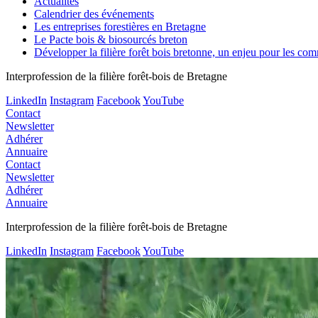
Actualités
Calendrier des événements
Les entreprises forestières en Bretagne
Le Pacte bois & biosourcés breton
Développer la filière forêt bois bretonne, un enjeu pour les c
Interprofession de la filière forêt-bois de Bretagne
LinkedIn
Instagram
Facebook
YouTube
Contact
Newsletter
Adhérer
Annuaire
Contact
Newsletter
Adhérer
Annuaire
Interprofession de la filière forêt-bois de Bretagne
LinkedIn
Instagram
Facebook
YouTube