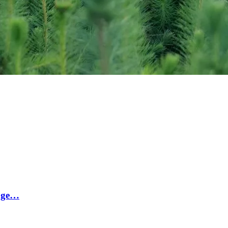
lage…