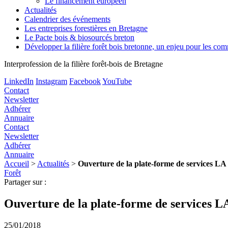
Le financement européen
Actualités
Calendrier des événements
Les entreprises forestières en Bretagne
Le Pacte bois & biosourcés breton
Développer la filière forêt bois bretonne, un enjeu pour les c
Interprofession de la filière forêt-bois de Bretagne
LinkedIn
Instagram
Facebook
YouTube
Contact
Newsletter
Adhérer
Annuaire
Contact
Newsletter
Adhérer
Annuaire
Accueil
>
Actualités
>
Ouverture de la plate-forme de service
Forêt
Partager sur :
Ouverture de la plate-forme de servic
25/01/2018