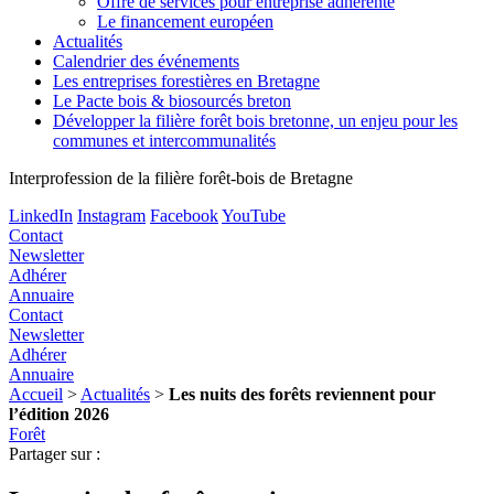
Offre de services pour entreprise adhérente
Le financement européen
Actualités
Calendrier des événements
Les entreprises forestières en Bretagne
Le Pacte bois & biosourcés breton
Développer la filière forêt bois bretonne, un enjeu pour les
communes et intercommunalités
Interprofession de la filière forêt-bois de Bretagne
LinkedIn
Instagram
Facebook
YouTube
Contact
Newsletter
Adhérer
Annuaire
Contact
Newsletter
Adhérer
Annuaire
Accueil
>
Actualités
>
Les nuits des forêts reviennent pour
l’édition 2026
Forêt
Partager sur :