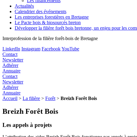
Les financements
Actualités
Calendrier des événements
Les entreprises forestières en Bretagne
Le Pacte bois & biosourcés breton
Développer la filière forêt bois bretonne, un enjeu pour les c
Interprofession de la filière forêt-bois de Bretagne
LinkedIn
Instagram
Facebook
YouTube
Contact
Newsletter
Adhérer
Annuaire
Contact
Newsletter
Adhérer
Annuaire
Accueil
>
La filière
>
Forêt
>
Breizh Forêt Bois
Breizh Forêt Bois
Les appels à projets
L’attribution des aides Breizh Forêt Bois fonctionne par appels à proje