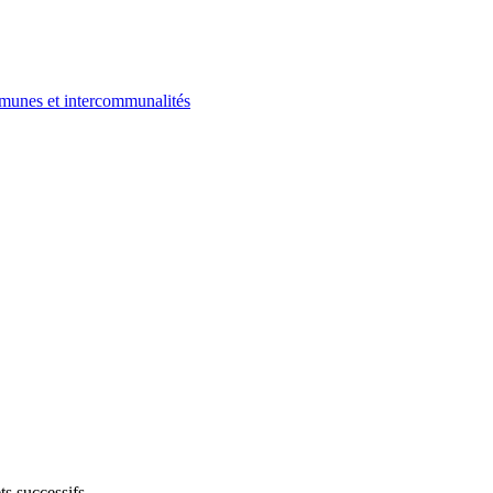
ommunes et intercommunalités
ts successifs.