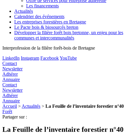
Offre de services pour entreprise adhérente
Les financements
Actualités
Calendrier des événements
Les entreprises forestières en Bretagne
Le Pacte bois & biosourcés breton
Développer la filière forêt bois bretonne, un enjeu pour les
communes et intercommunalités
Interprofession de la filière forêt-bois de Bretagne
LinkedIn
Instagram
Facebook
YouTube
Contact
Newsletter
Adhérer
Annuaire
Contact
Newsletter
Adhérer
Annuaire
Accueil
>
Actualités
>
La Feuille de l’inventaire forestier n°40
Forêt
Partager sur :
La Feuille de l’inventaire forestier n°40