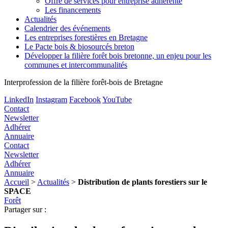
Offre de services pour entreprise adhérente
Les financements
Actualités
Calendrier des événements
Les entreprises forestières en Bretagne
Le Pacte bois & biosourcés breton
Développer la filière forêt bois bretonne, un enjeu pour les
communes et intercommunalités
Interprofession de la filière forêt-bois de Bretagne
LinkedIn
Instagram
Facebook
YouTube
Contact
Newsletter
Adhérer
Annuaire
Contact
Newsletter
Adhérer
Annuaire
Accueil
>
Actualités
>
Distribution de plants forestiers sur le
SPACE
Forêt
Partager sur :