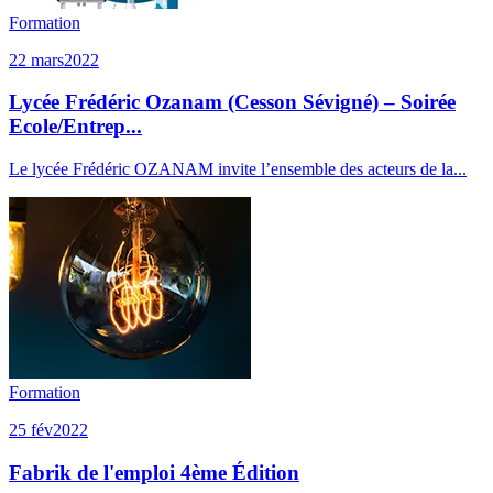
Formation
22 mars
2022
Lycée Frédéric Ozanam (Cesson Sévigné) – Soirée
Ecole/Entrep...
Le lycée Frédéric OZANAM invite l’ensemble des acteurs de la...
Formation
25 fév
2022
Fabrik de l'emploi 4ème Édition