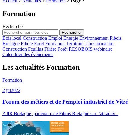
Accueil
>
Actualités
>
Formation
>
Page 7
Formation
Recherche
Bois local
Construction
Emploi
Énergie
Environnement
Fibois
Bretagne
Filière
Forêt
Formation
Territoire
Transformation
Construction
Feuillus
Filière
Forêt
RESOBOIS
webinaire
Calendrier des événements
Les actualités Formation
Formation
2 jui
2022
Forum des métiers et de l’emploi industriel de Vitré
AJIR Bretagne, partenaire de Fibois Bretagne sur l’attractiv...