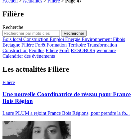
Accueil
>
Actualités
>
Filière
>
Page 47
Filière
Recherche
Bois local
Construction
Emploi
Énergie
Environnement
Fibois
Bretagne
Filière
Forêt
Formation
Territoire
Transformation
Construction
Feuillus
Filière
Forêt
RESOBOIS
webinaire
Calendrier des événements
Les actualités Filière
Filière
Une nouvelle Coordinatrice de réseau pour France
Bois Région
Laure PLUM a rejoint France Bois Régions, pour prendre la fo...