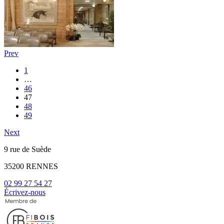
Prev
1
…
46
47
48
49
Next
9 rue de Suède
35200 RENNES
02 99 27 54 27
Écrivez-nous