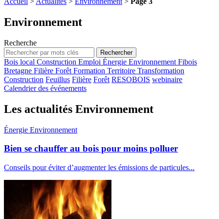
Accueil
>
Actualités
>
Environnement
>
Page 3
Environnement
Recherche
Bois local
Construction
Emploi
Énergie
Environnement
Fibois
Bretagne
Filière
Forêt
Formation
Territoire
Transformation
Construction
Feuillus
Filière
Forêt
RESOBOIS
webinaire
Calendrier des événements
Les actualités Environnement
Énergie
Environnement
Bien se chauffer au bois pour moins polluer
Conseils pour éviter d’augmenter les émissions de particules...