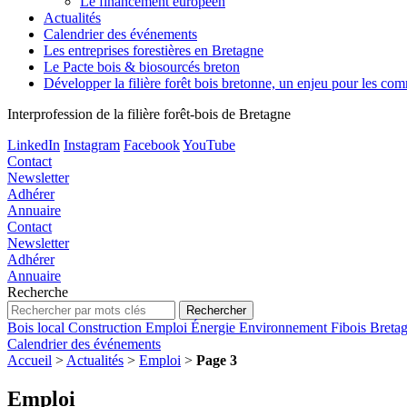
Le financement européen
Actualités
Calendrier des événements
Les entreprises forestières en Bretagne
Le Pacte bois & biosourcés breton
Développer la filière forêt bois bretonne, un enjeu pour les c
Interprofession de la filière forêt-bois de Bretagne
LinkedIn
Instagram
Facebook
YouTube
Contact
Newsletter
Adhérer
Annuaire
Contact
Newsletter
Adhérer
Annuaire
Recherche
Bois local
Construction
Emploi
Énergie
Environnement
Fibois Breta
Calendrier des événements
Accueil
>
Actualités
>
Emploi
>
Page 3
Emploi