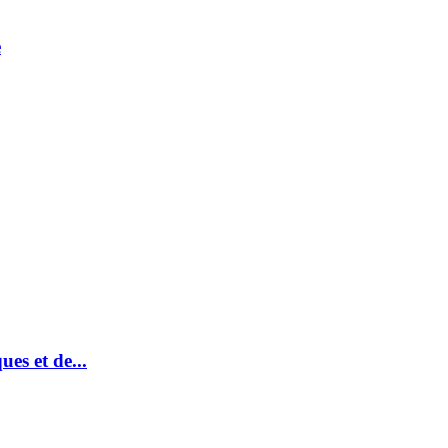
e
es et de...