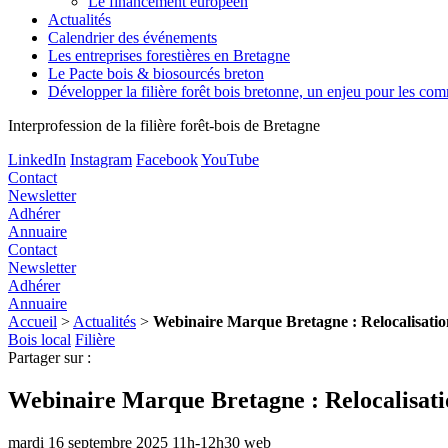
Le financement européen
Actualités
Calendrier des événements
Les entreprises forestières en Bretagne
Le Pacte bois & biosourcés breton
Développer la filière forêt bois bretonne, un enjeu pour les c
Interprofession de la filière forêt-bois de Bretagne
LinkedIn
Instagram
Facebook
YouTube
Contact
Newsletter
Adhérer
Annuaire
Contact
Newsletter
Adhérer
Annuaire
Accueil
>
Actualités
>
Webinaire Marque Bretagne : Relocalisation
Bois local
Filière
Partager sur :
Webinaire Marque Bretagne : Relocalisatio
mardi 16 septembre 2025
11h-12h30
web