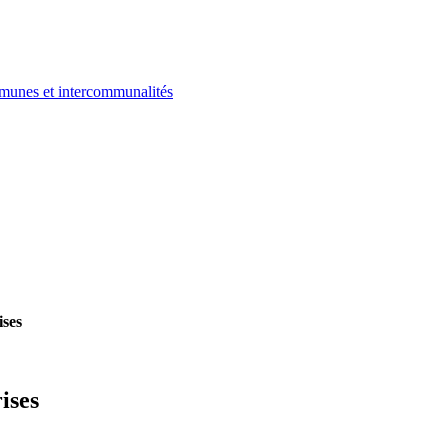
ommunes et intercommunalités
ises
ises