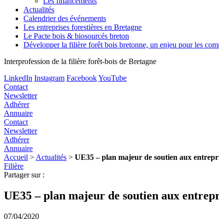
Les financements
Actualités
Calendrier des événements
Les entreprises forestières en Bretagne
Le Pacte bois & biosourcés breton
Développer la filière forêt bois bretonne, un enjeu pour les c
Interprofession de la filière forêt-bois de Bretagne
LinkedIn
Instagram
Facebook
YouTube
Contact
Newsletter
Adhérer
Annuaire
Contact
Newsletter
Adhérer
Annuaire
Accueil
>
Actualités
>
UE35 – plan majeur de soutien aux entrepr
Filière
Partager sur :
UE35 – plan majeur de soutien aux entrepr
07/04/2020