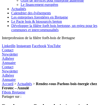
Offre de services pour entreprise adhérente
Le financement européen
Actualités
Calendrier des événements
Les entreprises forestières en Bretagne
Le Pacte bois & biosourcés breton
Développer la filière forêt bois bretonne, un enjeu pour les
communes et intercommunalités
Interprofession de la filière forêt-bois de Bretagne
LinkedIn
Instagram
Facebook
YouTube
Contact
Newsletter
Adhérer
Annuaire
Contact
Newsletter
Adhérer
Annuaire
Accueil
>
Actualités
>
Rendez-vous Parlons bois énergie chez
Ferotec – Annulé
Fibois Bretagne
Partager sur :