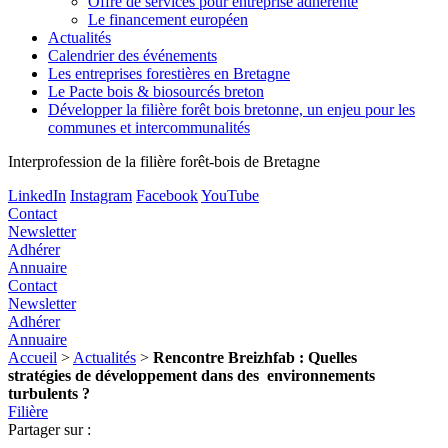
Offre de services pour entreprise adhérente
Le financement européen
Actualités
Calendrier des événements
Les entreprises forestières en Bretagne
Le Pacte bois & biosourcés breton
Développer la filière forêt bois bretonne, un enjeu pour les
communes et intercommunalités
Interprofession de la filière forêt-bois de Bretagne
LinkedIn
Instagram
Facebook
YouTube
Contact
Newsletter
Adhérer
Annuaire
Contact
Newsletter
Adhérer
Annuaire
Accueil
>
Actualités
>
Rencontre Breizhfab : Quelles
stratégies de développement dans des environnements
turbulents ?
Filière
Partager sur :