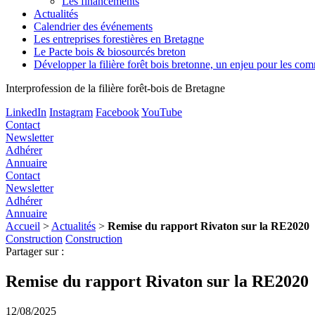
Les financements
Actualités
Calendrier des événements
Les entreprises forestières en Bretagne
Le Pacte bois & biosourcés breton
Développer la filière forêt bois bretonne, un enjeu pour les c
Interprofession de la filière forêt-bois de Bretagne
LinkedIn
Instagram
Facebook
YouTube
Contact
Newsletter
Adhérer
Annuaire
Contact
Newsletter
Adhérer
Annuaire
Accueil
>
Actualités
>
Remise du rapport Rivaton sur la RE2020
Construction
Construction
Partager sur :
Remise du rapport Rivaton sur la RE2020
12/08/2025