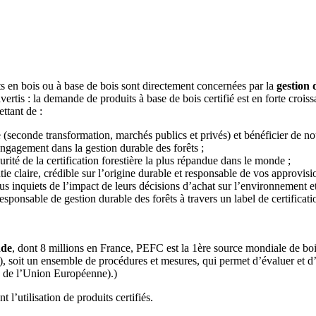
ts en bois ou à base de bois sont directement concernées par la
gestion 
ertis : la demande de produits à base de bois certifié est en forte cro
ttant de :
 (seconde transformation, marchés publics et privés) et bénéficier de 
 engagement dans la gestion durable des forêts ;
rité de la certification forestière la plus répandue dans le monde ;
 claire, crédible sur l’origine durable et responsable de vos approvisio
inquiets de l’impact de leurs décisions d’achat sur l’environnement et 
onsable de gestion durable des forêts à travers un label de certificati
nde
, dont 8 millions en France, PEFC est la 1ère source mondiale de boi
oit un ensemble de procédures et mesures, qui permet d’évaluer et d’
 de l’Union Européenne).)
 l’utilisation de produits certifiés.