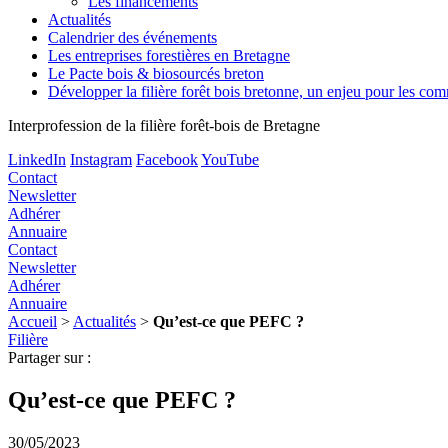
Les financements
Actualités
Calendrier des événements
Les entreprises forestières en Bretagne
Le Pacte bois & biosourcés breton
Développer la filière forêt bois bretonne, un enjeu pour les c
Interprofession de la filière forêt-bois de Bretagne
LinkedIn
Instagram
Facebook
YouTube
Contact
Newsletter
Adhérer
Annuaire
Contact
Newsletter
Adhérer
Annuaire
Accueil
>
Actualités
>
Qu’est-ce que PEFC ?
Filière
Partager sur :
Qu’est-ce que PEFC ?
30/05/2023