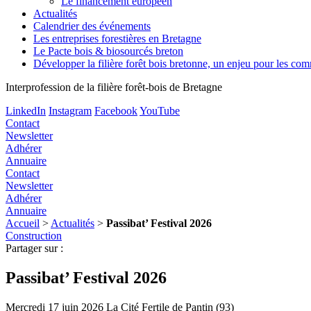
Le financement européen
Actualités
Calendrier des événements
Les entreprises forestières en Bretagne
Le Pacte bois & biosourcés breton
Développer la filière forêt bois bretonne, un enjeu pour les c
Interprofession de la filière forêt-bois de Bretagne
LinkedIn
Instagram
Facebook
YouTube
Contact
Newsletter
Adhérer
Annuaire
Contact
Newsletter
Adhérer
Annuaire
Accueil
>
Actualités
>
Passibat’ Festival 2026
Construction
Partager sur :
Passibat’ Festival 2026
Mercredi 17 juin 2026
La Cité Fertile de Pantin (93)