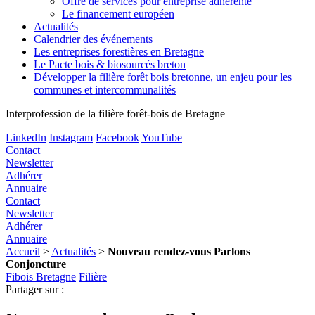
Offre de services pour entreprise adhérente
Le financement européen
Actualités
Calendrier des événements
Les entreprises forestières en Bretagne
Le Pacte bois & biosourcés breton
Développer la filière forêt bois bretonne, un enjeu pour les
communes et intercommunalités
Interprofession de la filière forêt-bois de Bretagne
LinkedIn
Instagram
Facebook
YouTube
Contact
Newsletter
Adhérer
Annuaire
Contact
Newsletter
Adhérer
Annuaire
Accueil
>
Actualités
>
Nouveau rendez-vous Parlons
Conjoncture
Fibois Bretagne
Filière
Partager sur :