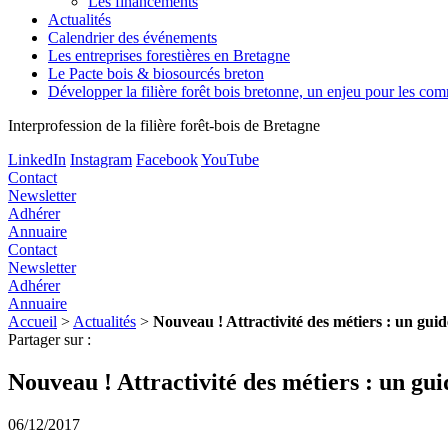
Les financements
Actualités
Calendrier des événements
Les entreprises forestières en Bretagne
Le Pacte bois & biosourcés breton
Développer la filière forêt bois bretonne, un enjeu pour les c
Interprofession de la filière forêt-bois de Bretagne
LinkedIn
Instagram
Facebook
YouTube
Contact
Newsletter
Adhérer
Annuaire
Contact
Newsletter
Adhérer
Annuaire
Accueil
>
Actualités
>
Nouveau ! Attractivité des métiers : un guide
Partager sur :
Nouveau ! Attractivité des métiers : un gui
06/12/2017