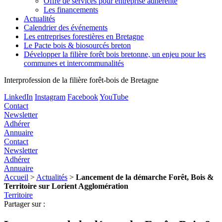
Offre de services pour entreprise adhérente
Les financements
Actualités
Calendrier des événements
Les entreprises forestières en Bretagne
Le Pacte bois & biosourcés breton
Développer la filière forêt bois bretonne, un enjeu pour les
communes et intercommunalités
Interprofession de la filière forêt-bois de Bretagne
LinkedIn
Instagram
Facebook
YouTube
Contact
Newsletter
Adhérer
Annuaire
Contact
Newsletter
Adhérer
Annuaire
Accueil
>
Actualités
>
Lancement de la démarche Forêt, Bois &
Territoire sur Lorient Agglomération
Territoire
Partager sur :