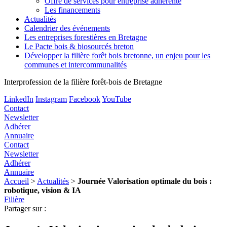
Offre de services pour entreprise adhérente
Les financements
Actualités
Calendrier des événements
Les entreprises forestières en Bretagne
Le Pacte bois & biosourcés breton
Développer la filière forêt bois bretonne, un enjeu pour les
communes et intercommunalités
Interprofession de la filière forêt-bois de Bretagne
LinkedIn
Instagram
Facebook
YouTube
Contact
Newsletter
Adhérer
Annuaire
Contact
Newsletter
Adhérer
Annuaire
Accueil
>
Actualités
>
Journée Valorisation optimale du bois :
robotique, vision & IA
Filière
Partager sur :