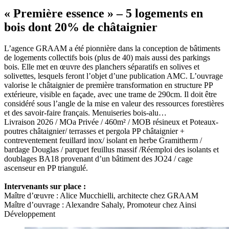
« Première essence » – 5 logements en
bois dont 20% de châtaignier
L’agence GRAAM a été pionnière dans la conception de bâtiments
de logements collectifs bois (plus de 40) mais aussi des parkings
bois. Elle met en œuvre des planchers séparatifs en solives et
solivettes, lesquels feront l’objet d’une publication AMC. L’ouvrage
valorise le châtaignier de première transformation en structure PP
extérieure, visible en façade, avec une trame de 290cm. Il doit être
considéré sous l’angle de la mise en valeur des ressources forestières
et des savoir-faire français. Menuiseries bois-alu…
Livraison 2026 / MOa Privée / 460m² / MOB résineux et Poteaux-
poutres châtaignier/ terrasses et pergola PP châtaignier +
contreventement feuillard inox/ isolant en herbe Gramitherm /
bardage Douglas / parquet feuillus massif /Réemploi des isolants et
doublages BA18 provenant d’un bâtiment des JO24 / cage
ascenseur en PP triangulé.
Intervenants sur place :
Maître d’œuvre
: Alice Mucchielli, architecte chez GRAAM
Maître d’ouvrage : Alexandre Sahaly, Promoteur chez Ainsi
Développement