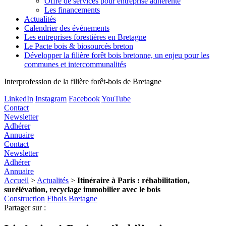
Offre de services pour entreprise adhérente
Les financements
Actualités
Calendrier des événements
Les entreprises forestières en Bretagne
Le Pacte bois & biosourcés breton
Développer la filière forêt bois bretonne, un enjeu pour les
communes et intercommunalités
Interprofession de la filière forêt-bois de Bretagne
LinkedIn
Instagram
Facebook
YouTube
Contact
Newsletter
Adhérer
Annuaire
Contact
Newsletter
Adhérer
Annuaire
Accueil
>
Actualités
>
Itinéraire à Paris : réhabilitation,
surélévation, recyclage immobilier avec le bois
Construction
Fibois Bretagne
Partager sur :