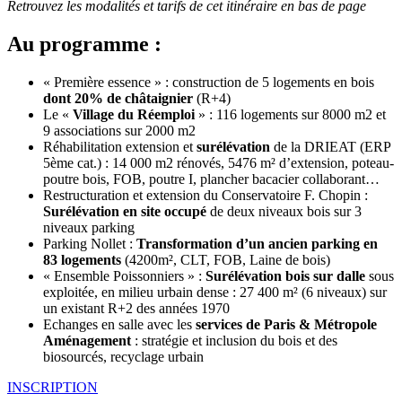
Retrouvez les modalités et tarifs de cet itinéraire en bas de page
Au programme :
« Première essence » : construction de 5 logements en bois
dont 20% de châtaignier
(R+4)
Le «
Village du Réemploi
» : 116 logements sur 8000 m2 et
9 associations sur 2000 m2
Réhabilitation extension et
surélévation
de la DRIEAT (ERP
5ème cat.) : 14 000 m2 rénovés, 5476 m² d’extension, poteau-
poutre bois, FOB, poutre I, plancher bacacier collaborant…
Restructuration et extension du Conservatoire F. Chopin :
Surélévation en site occupé
de deux niveaux bois sur 3
niveaux parking
Parking Nollet :
Transformation d’un ancien parking en
83 logements
(4200m², CLT, FOB, Laine de bois)
« Ensemble Poissonniers » :
Surélévation bois sur dalle
sous
exploitée, en milieu urbain dense : 27 400 m² (6 niveaux) sur
un existant R+2 des années 1970
Echanges en salle avec les
services de Paris & Métropole
Aménagement
: stratégie et inclusion du bois et des
biosourcés, recyclage urbain
INSCRIPTION