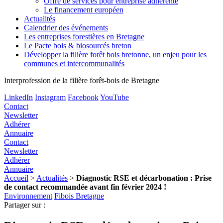
Offre de services pour entreprise adhérente
Le financement européen
Actualités
Calendrier des événements
Les entreprises forestières en Bretagne
Le Pacte bois & biosourcés breton
Développer la filière forêt bois bretonne, un enjeu pour les
communes et intercommunalités
Interprofession de la filière forêt-bois de Bretagne
LinkedIn
Instagram
Facebook
YouTube
Contact
Newsletter
Adhérer
Annuaire
Contact
Newsletter
Adhérer
Annuaire
Accueil
>
Actualités
>
Diagnostic RSE et décarbonation : Prise
de contact recommandée avant fin février 2024 !
Environnement
Fibois Bretagne
Partager sur :