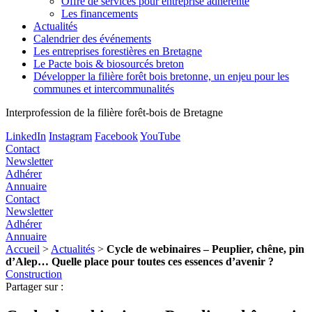
Offre de services pour entreprise adhérente
Les financements
Actualités
Calendrier des événements
Les entreprises forestières en Bretagne
Le Pacte bois & biosourcés breton
Développer la filière forêt bois bretonne, un enjeu pour les
communes et intercommunalités
Interprofession de la filière forêt-bois de Bretagne
LinkedIn
Instagram
Facebook
YouTube
Contact
Newsletter
Adhérer
Annuaire
Contact
Newsletter
Adhérer
Annuaire
Accueil
>
Actualités
>
Cycle de webinaires – Peuplier, chêne, pin
d’Alep… Quelle place pour toutes ces essences d’avenir ?
Construction
Partager sur :