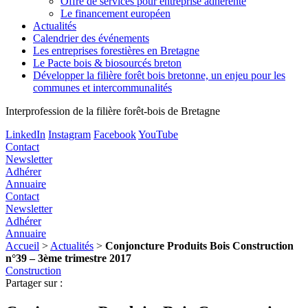
Offre de services pour entreprise adhérente
Le financement européen
Actualités
Calendrier des événements
Les entreprises forestières en Bretagne
Le Pacte bois & biosourcés breton
Développer la filière forêt bois bretonne, un enjeu pour les
communes et intercommunalités
Interprofession de la filière forêt-bois de Bretagne
LinkedIn
Instagram
Facebook
YouTube
Contact
Newsletter
Adhérer
Annuaire
Contact
Newsletter
Adhérer
Annuaire
Accueil
>
Actualités
>
Conjoncture Produits Bois Construction
n°39 – 3ème trimestre 2017
Construction
Partager sur :