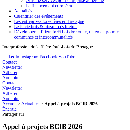
Offre de services pour entreprise adhérente
Le financement européen
Actualités
Calendrier des événements
Les entreprises forestières en Bretagne
Le Pacte bois & biosourcés breton
Développer la filière forêt bois bretonne, un enjeu pour les
communes et intercommunalités
Interprofession de la filière forêt-bois de Bretagne
LinkedIn
Instagram
Facebook
YouTube
Contact
Newsletter
Adhérer
Annuaire
Contact
Newsletter
Adhérer
Annuaire
Accueil
>
Actualités
>
Appel à projets BCIB 2026
Énergie
Partager sur :
Appel à projets BCIB 2026