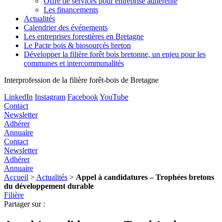
Offre de services pour entreprise adhérente
Les financements
Actualités
Calendrier des événements
Les entreprises forestières en Bretagne
Le Pacte bois & biosourcés breton
Développer la filière forêt bois bretonne, un enjeu pour les
communes et intercommunalités
Interprofession de la filière forêt-bois de Bretagne
LinkedIn
Instagram
Facebook
YouTube
Contact
Newsletter
Adhérer
Annuaire
Contact
Newsletter
Adhérer
Annuaire
Accueil
>
Actualités
>
Appel à candidatures – Trophées bretons
du développement durable
Filière
Partager sur :