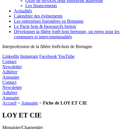
Offre de services pour entreprise adhérente
Les financements
Actualités
Calendrier des événements
Les entreprises forestières en Bretagne
Le Pacte bois & biosourcés breton
Développer la filière forêt bois bretonne, un enjeu pour les
communes et intercommunalités
Interprofession de la filière forêt-bois de Bretagne
LinkedIn
Instagram
Facebook
YouTube
Contact
Newsletter
Adhérer
Annuaire
Contact
Newsletter
Adhérer
Annuaire
Accueil
>
Annuaire
>
Fiche de LOY ET CIE
LOY ET CIE
Menuisier/Charpentier