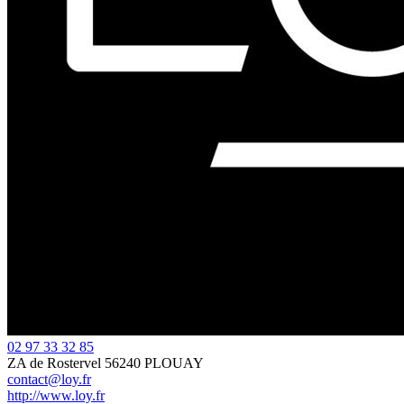
02 97 33 32 85
ZA de Rostervel
56240 PLOUAY
contact@loy.fr
http://www.loy.fr
Leaflet
| ©
OpenStreetMap
contributors