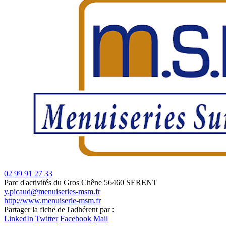
02 99 91 27 33
Parc d'activités du Gros Chêne
56460 SERENT
y.picaud@menuiseries-msm.fr
http://www.menuiserie-msm.fr
Partager la fiche de l'adhérent par :
+
LinkedIn
Twitter
Facebook
Mail