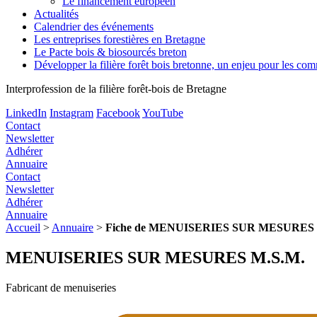
Le financement européen
Actualités
Calendrier des événements
Les entreprises forestières en Bretagne
Le Pacte bois & biosourcés breton
Développer la filière forêt bois bretonne, un enjeu pour les c
Interprofession de la filière forêt-bois de Bretagne
LinkedIn
Instagram
Facebook
YouTube
Contact
Newsletter
Adhérer
Annuaire
Contact
Newsletter
Adhérer
Annuaire
Accueil
>
Annuaire
>
Fiche de MENUISERIES SUR MESURES 
MENUISERIES SUR MESURES M.S.M.
Fabricant de menuiseries