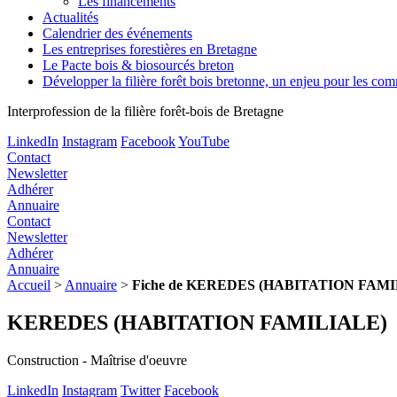
Les financements
Actualités
Calendrier des événements
Les entreprises forestières en Bretagne
Le Pacte bois & biosourcés breton
Développer la filière forêt bois bretonne, un enjeu pour les c
Interprofession de la filière forêt-bois de Bretagne
LinkedIn
Instagram
Facebook
YouTube
Contact
Newsletter
Adhérer
Annuaire
Contact
Newsletter
Adhérer
Annuaire
Accueil
>
Annuaire
>
Fiche de KEREDES (HABITATION FAMI
KEREDES (HABITATION FAMILIALE)
Construction - Maîtrise d'oeuvre
LinkedIn
Instagram
Twitter
Facebook