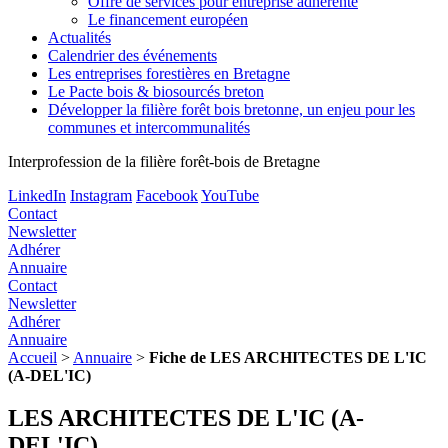
Offre de services pour entreprise adhérente
Le financement européen
Actualités
Calendrier des événements
Les entreprises forestières en Bretagne
Le Pacte bois & biosourcés breton
Développer la filière forêt bois bretonne, un enjeu pour les
communes et intercommunalités
Interprofession de la filière forêt-bois de Bretagne
LinkedIn
Instagram
Facebook
YouTube
Contact
Newsletter
Adhérer
Annuaire
Contact
Newsletter
Adhérer
Annuaire
Accueil
>
Annuaire
>
Fiche de LES ARCHITECTES DE L'IC
(A-DEL'IC)
LES ARCHITECTES DE L'IC (A-
DEL'IC)