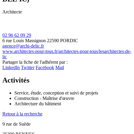
Architecte
02 96 62 09 29
6 rue Louis Massignon
22590 PORDIC
agence@archi-delic.fr
www.architectes-pour-tous.fr/architectes-pour-tous/lesarchitectes-de-
lic
Leaflet
| ©
OpenStreetMap
contributors
Partager la fiche de l'adhérent par :
+
LinkedIn
Twitter
Facebook
Mail
−
Activités
Service, étude, conception et suivi de projets
Construction - Maîtrise d'œuvre
Architecture du bâtiment
Retour à la recherche
9 rue de Suède