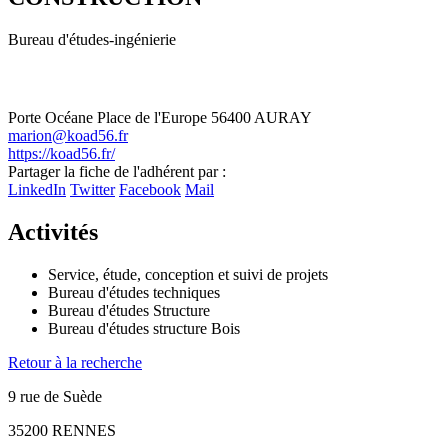
Bureau d'études-ingénierie
Porte Océane
Place de l'Europe
56400 AURAY
marion@koad56.fr
https://koad56.fr/
Leaflet
| ©
OpenStreetMap
contributors
Partager la fiche de l'adhérent par :
+
LinkedIn
Twitter
Facebook
Mail
−
Activités
Service, étude, conception et suivi de projets
Bureau d'études techniques
Bureau d'études Structure
Bureau d'études structure Bois
Retour à la recherche
9 rue de Suède
35200 RENNES