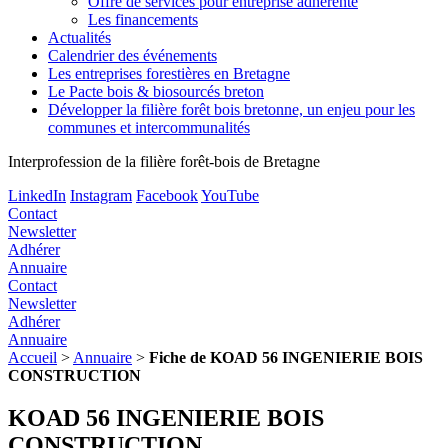
Offre de services pour entreprise adhérente
Les financements
Actualités
Calendrier des événements
Les entreprises forestières en Bretagne
Le Pacte bois & biosourcés breton
Développer la filière forêt bois bretonne, un enjeu pour les
communes et intercommunalités
Interprofession de la filière forêt-bois de Bretagne
LinkedIn
Instagram
Facebook
YouTube
Contact
Newsletter
Adhérer
Annuaire
Contact
Newsletter
Adhérer
Annuaire
Accueil
>
Annuaire
>
Fiche de KOAD 56 INGENIERIE BOIS
CONSTRUCTION
KOAD 56 INGENIERIE BOIS
CONSTRUCTION