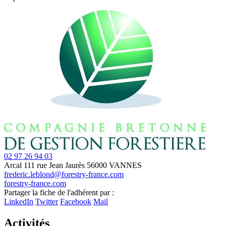
02 97 26 94 03
Arcal
111 rue Jean Jaurès
56000 VANNES
frederic.leblond@forestry-france.com
forestry-france.com
Leaflet
| ©
OpenStreetMap
contributors
Partager la fiche de l'adhérent par :
+
LinkedIn
Twitter
Facebook
Mail
−
Activités