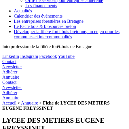
Offre de services pour entreprise adhérente
Les financements
Actualités
Calendrier des événements
Les entreprises forestières en Bretagne
Le Pacte bois & biosourcés breton
Développer la filière forêt bois bretonne, un enjeu pour les
communes et intercommunalités
Interprofession de la filière forêt-bois de Bretagne
LinkedIn
Instagram
Facebook
YouTube
Contact
Newsletter
Adhérer
Annuaire
Contact
Newsletter
Adhérer
Annuaire
Accueil
>
Annuaire
>
Fiche de LYCEE DES METIERS
EUGENE FREYSSINET
LYCEE DES METIERS EUGENE
FREYSSINET