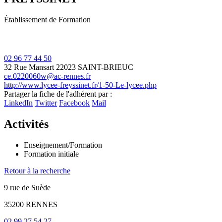
Établissement de Formation
02 96 77 44 50
32 Rue Mansart
22023 SAINT-BRIEUC
ce.0220060w@ac-rennes.fr
http://www.lycee-freyssinet.fr/1-50-Le-lycee.php
Leaflet
| ©
OpenStreetMap
contributors
Partager la fiche de l'adhérent par :
+
LinkedIn
Twitter
Facebook
Mail
−
Activités
Enseignement/Formation
Formation initiale
Retour à la recherche
9 rue de Suède
35200 RENNES
02 99 27 54 27