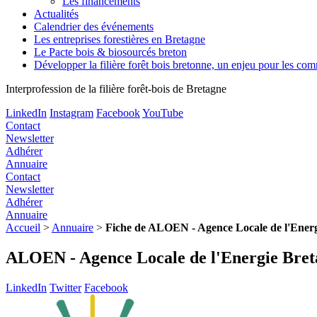
Les financements
Actualités
Calendrier des événements
Les entreprises forestières en Bretagne
Le Pacte bois & biosourcés breton
Développer la filière forêt bois bretonne, un enjeu pour les c
Interprofession de la filière forêt-bois de Bretagne
LinkedIn
Instagram
Facebook
YouTube
Contact
Newsletter
Adhérer
Annuaire
Contact
Newsletter
Adhérer
Annuaire
Accueil
>
Annuaire
>
Fiche de ALOEN - Agence Locale de l'Ener
ALOEN - Agence Locale de l'Energie Bret
LinkedIn
Twitter
Facebook