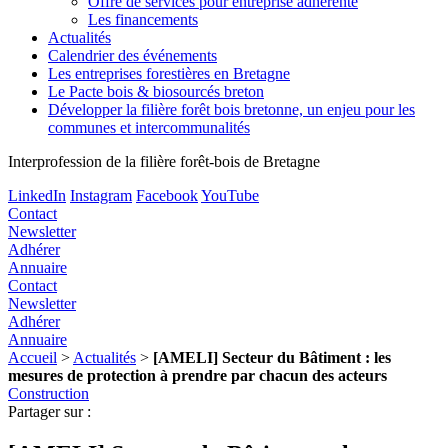
Offre de services pour entreprise adhérente
Les financements
Actualités
Calendrier des événements
Les entreprises forestières en Bretagne
Le Pacte bois & biosourcés breton
Développer la filière forêt bois bretonne, un enjeu pour les
communes et intercommunalités
Interprofession de la filière forêt-bois de Bretagne
LinkedIn
Instagram
Facebook
YouTube
Contact
Newsletter
Adhérer
Annuaire
Contact
Newsletter
Adhérer
Annuaire
Accueil
>
Actualités
>
[AMELI] Secteur du Bâtiment : les
mesures de protection à prendre par chacun des acteurs
Construction
Partager sur :