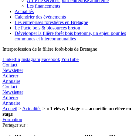
Offre de services pour entreprise adhérente
Les financements
Actualités
Calendrier des événements
Les entreprises forestières en Bretagne
Le Pacte bois & biosourcés breton
Développer la filière forêt bois bretonne, un enjeu pour les
communes et intercommunalités
Interprofession de la filière forêt-bois de Bretagne
LinkedIn
Instagram
Facebook
YouTube
Contact
Newsletter
Adhérer
Annuaire
Contact
Newsletter
Adhérer
Annuaire
Accueil
>
Actualités
>
« 1 élève, 1 stage » – accueillir un élève en
stage
Formation
Partager sur :