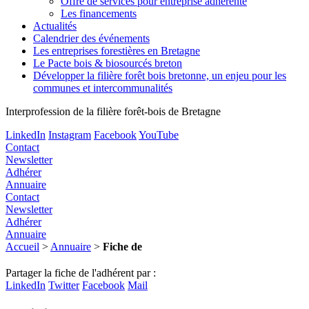
Offre de services pour entreprise adhérente
Les financements
Actualités
Calendrier des événements
Les entreprises forestières en Bretagne
Le Pacte bois & biosourcés breton
Développer la filière forêt bois bretonne, un enjeu pour les
communes et intercommunalités
Interprofession de la filière forêt-bois de Bretagne
LinkedIn
Instagram
Facebook
YouTube
Contact
Newsletter
Adhérer
Annuaire
Contact
Newsletter
Adhérer
Annuaire
Accueil
>
Annuaire
>
Fiche de
Partager la fiche de l'adhérent par :
LinkedIn
Twitter
Facebook
Mail