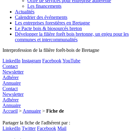
Offre de services pour entreprise adhérente
Les financements
Actualités
Calendrier des événements
Les entreprises forestières en Bretagne
Le Pacte bois & biosourcés breton
Développer la filière forêt bois bretonne, un enjeu pour les
communes et intercommunalités
Interprofession de la filière forêt-bois de Bretagne
LinkedIn
Instagram
Facebook
YouTube
Contact
Newsletter
Adhérer
Annuaire
Contact
Newsletter
Adhérer
Annuaire
Accueil
>
Annuaire
>
Fiche de
Partager la fiche de l'adhérent par :
LinkedIn
Twitter
Facebook
Mail