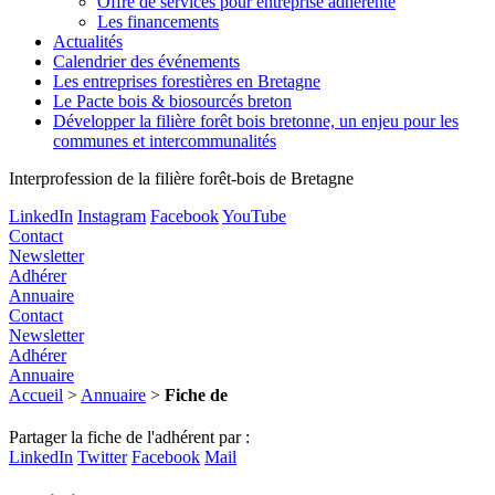
Offre de services pour entreprise adhérente
Les financements
Actualités
Calendrier des événements
Les entreprises forestières en Bretagne
Le Pacte bois & biosourcés breton
Développer la filière forêt bois bretonne, un enjeu pour les
communes et intercommunalités
Interprofession de la filière forêt-bois de Bretagne
LinkedIn
Instagram
Facebook
YouTube
Contact
Newsletter
Adhérer
Annuaire
Contact
Newsletter
Adhérer
Annuaire
Accueil
>
Annuaire
>
Fiche de
Partager la fiche de l'adhérent par :
LinkedIn
Twitter
Facebook
Mail