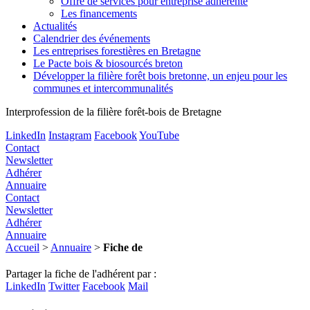
Offre de services pour entreprise adhérente
Les financements
Actualités
Calendrier des événements
Les entreprises forestières en Bretagne
Le Pacte bois & biosourcés breton
Développer la filière forêt bois bretonne, un enjeu pour les
communes et intercommunalités
Interprofession de la filière forêt-bois de Bretagne
LinkedIn
Instagram
Facebook
YouTube
Contact
Newsletter
Adhérer
Annuaire
Contact
Newsletter
Adhérer
Annuaire
Accueil
>
Annuaire
>
Fiche de
Partager la fiche de l'adhérent par :
LinkedIn
Twitter
Facebook
Mail